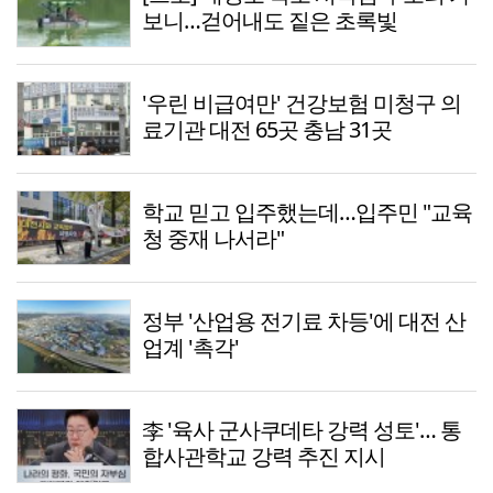
보니…걷어내도 짙은 초록빛
'우린 비급여만' 건강보험 미청구 의
료기관 대전 65곳 충남 31곳
학교 믿고 입주했는데…입주민 "교육
청 중재 나서라"
정부 '산업용 전기료 차등'에 대전 산
업계 '촉각'
李 '육사 군사쿠데타 강력 성토'… 통
합사관학교 강력 추진 지시