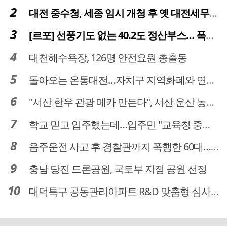
대전 중수청, 세종 임시 개청 후 옛 대전세무서 부지로 이전 추진
[르포] 선풍기도 없는 40.2도 정산부스… 폭염 속 공영주차장 근로자
대천해수욕장, 126명 안전요원 총출동
돌아오는 온통대전…자치구 지역화폐와 연계·통합 가능할까
"서산 한우 관광 메카 만든다", 서산 운산 농어촌관광휴양단지 조성 본격 시동
학교 믿고 입주했는데…입주민 "교육청 중재 나서라"
음주운전 사고 후 경찰관까지 폭행한 60대… 차량 압수
충남 당진 드론공원, 국토부 지정 공원 선정
대덕특구 공동관리아파트 R&D 맞춤형 심사 대상될까…예타 폐지 새기회