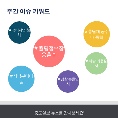
주간 이슈 키워드
# 정비사업 침
# 충남대 공주
체
대 통합
# 월평정수장
용출수
# 타슈 이용질
서
# 서남부터미
# 경찰 순환인
널
사
중도일보 뉴스를 만나보세요!