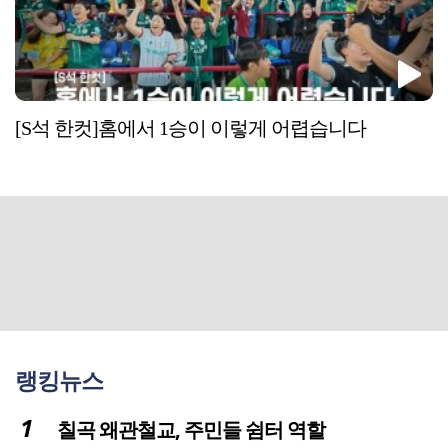
[S석 한컷]홈에서 1승이 이렇게 어렵습니다
랭킹뉴스
칠곡 왜관철교, 주민들 쉼터 역할