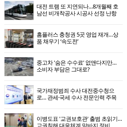
대전 트램 또 지연되나…8개월째 호
남선 비개착공사 시공사 선정 난항
홈플러스 충청권 5곳 영업 재개…상
품 채우기 ‘속도전’
중고차 '숨은 수수료' 없앤다지만…
소비자 부담은 그대로?
국가재정범죄 수사 대전중수청으
로… 관세·국세 수사 전문인력 주목
이병도표 '교권보호관' 출범 초읽기…
교권침해 대응체계 막바지 정비