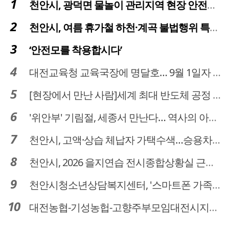
천안시, 광덕면 물놀이 관리지역 현장 안전점검 실시
천안시, 여름 휴가철 하천·계곡 불법행위 특별단속
‘안전모를 착용합시다’
대전교육청 교육국장에 명달호… 9월 1일자 181명 인사
[현장에서 만난 사람]세계 최대 반도체 공정 장비 제조 기업 ASML 한종호 매니저
'위안부' 기림절, 세종서 만난다… 역사의 아픔 치유, '평화의 장'
천안시, 고액·상습 체납자 가택수색…승용차 압류·공매 착수
천안시, 2026 을지연습 전시종합상황실 근무자 사전교육
천안시청소년상담복지센터, '스마트폰 가족치유캠프' 운영
대전농협-기성농헙-고향주부모임대전시지회, 이심점심 중식지원 봉사활동