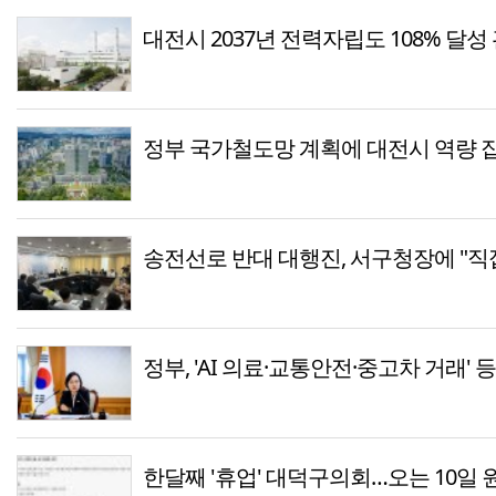
대전시 2037년 전력자립도 108% 달성
정부 국가철도망 계획에 대전시 역량 
송전선로 반대 대행진, 서구청장에 "직
정부, 'AI 의료·교통안전·중고차 거래' 
한달째 '휴업' 대덕구의회…오는 10일 