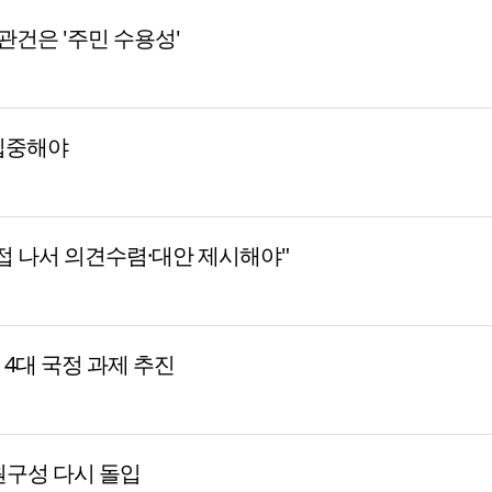
 관건은 '주민 수용성'
집중해야
접 나서 의견수렴·대안 제시해야"
등 4대 국정 과제 추진
원구성 다시 돌입