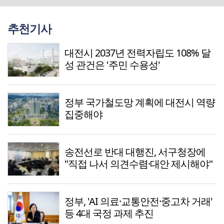
추천기사
대전시 2037년 전력자립도 108% 달
성 관건은 '주민 수용성'
정부 국가철도망 계획에 대전시 역량
집중해야
송전선로 반대 대행진, 서구청장에
"직접 나서 의견수렴·대안 제시해야"
정부, 'AI 의료·교통안전·중고차 거래'
등 4대 국정 과제 추진