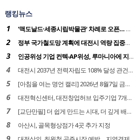
랭킹뉴스
'맥도날드·세종시립박물관' 차례로 오픈… 고운동 정주여건 좋아진다
정부 국가철도망 계획에 대전시 역량 집중해야
인공위성 기업 컨텍-AP위성, 루마니아에 지상국 시스템 전수
대전시 2037년 전력자립도 108% 달성 관건은 '주민 수용성'
[아침을 여는 명언 캘리] 2026년 8월7일 금요일
대전혁신센터, 대전창업허브 입주기업 7개사 모집
[교단만필] 더 쉽게 만드는 시대, 더 깊게 배우는 교육
아산시, 골목형상점가 4곳 추가 지정
대전상의, 최원철 공주시장 예방… 지역경제 협력방안 논의