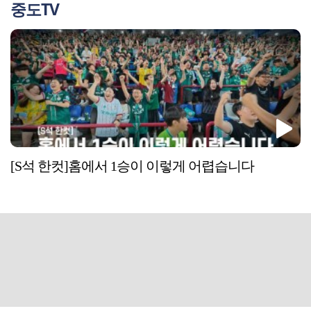
중도TV
[S석 한컷]홈에서 1승이 이렇게 어렵습니다