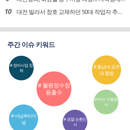
대전 빌라서 창호 교체하던 50대 작업자 추락해 숨져
주간 이슈 키워드
# 정비사업 침
# 충남대 공주
체
대 통합
# 월평정수장
용출수
# 타슈 이용질
서
# 서남부터미
# 경찰 순환인
널
사