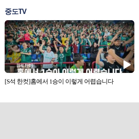
중도TV
[S석 한컷]홈에서 1승이 이렇게 어렵습니다