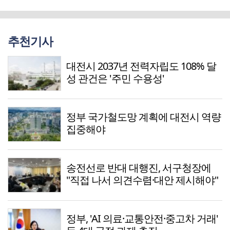
추천기사
대전시 2037년 전력자립도 108% 달
성 관건은 '주민 수용성'
정부 국가철도망 계획에 대전시 역량
집중해야
송전선로 반대 대행진, 서구청장에
"직접 나서 의견수렴·대안 제시해야"
정부, 'AI 의료·교통안전·중고차 거래'