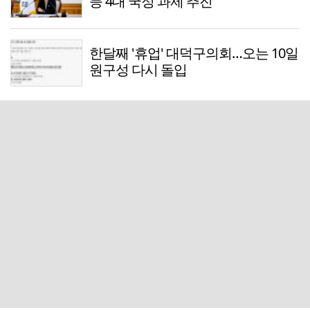
등 4대 국정 과제 추진
한달째 '휴업' 대덕구의회…오는 10일
원구성 다시 돌입