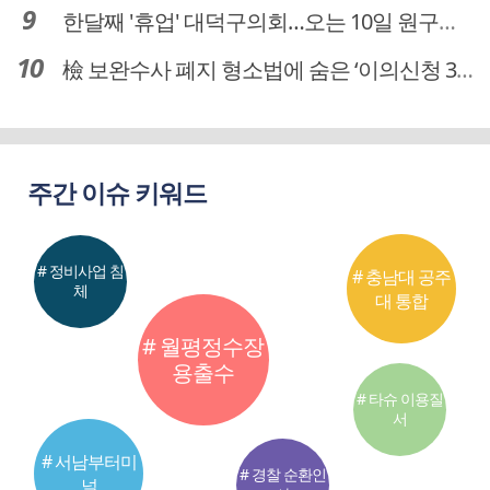
한달째 '휴업' 대덕구의회…오는 10일 원구성 다시 돌입
檢 보완수사 폐지 형소법에 숨은 ‘이의신청 3개월 제한’…황운하는 30일 추진
주간 이슈 키워드
# 정비사업 침
# 충남대 공주
체
대 통합
# 월평정수장
용출수
# 타슈 이용질
서
# 서남부터미
# 경찰 순환인
널