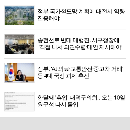
정부 국가철도망 계획에 대전시 역량
집중해야
송전선로 반대 대행진, 서구청장에
"직접 나서 의견수렴·대안 제시해야"
정부, 'AI 의료·교통안전·중고차 거래'
등 4대 국정 과제 추진
한달째 '휴업' 대덕구의회…오는 10일
원구성 다시 돌입