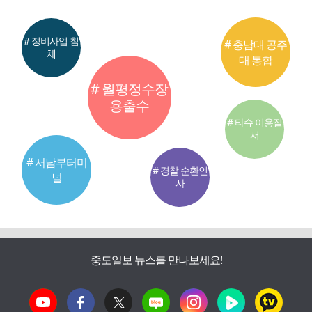
# 정비사업 침
# 충남대 공주
체
대 통합
# 월평정수장
용출수
# 타슈 이용질
서
# 서남부터미
# 경찰 순환인
널
사
중도일보 뉴스를 만나보세요!