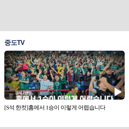
중도TV
[S석 한컷]홈에서 1승이 이렇게 어렵습니다