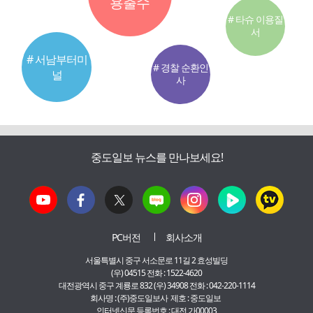
용출수
# 타슈 이용질
서
# 서남부터미
# 경찰 순환인
널
사
중도일보 뉴스를 만나보세요!
PC버전
회사소개
서울특별시 중구 서소문로 11길 2 효성빌딩
(우) 04515 전화 : 1522-4620
대전광역시 중구 계룡로 832 (우) 34908 전화 : 042-220-1114
회사명 : (주)중도일보사 제호 : 중도일보
인터넷신문 등록번호 : 대전 가00003