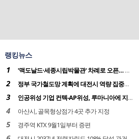
랭킹뉴스
'맥도날드·세종시립박물관' 차례로 오픈… 고운동 정주여건 좋아진다
정부 국가철도망 계획에 대전시 역량 집중해야
인공위성 기업 컨텍-AP위성, 루마니아에 지상국 시스템 전수
아산시, 골목형상점가 4곳 추가 지정
경주역 KTX 9월1일부터 증편
대전시 2037년 전력자립도 108% 달성 관건은 '주민 수용성'