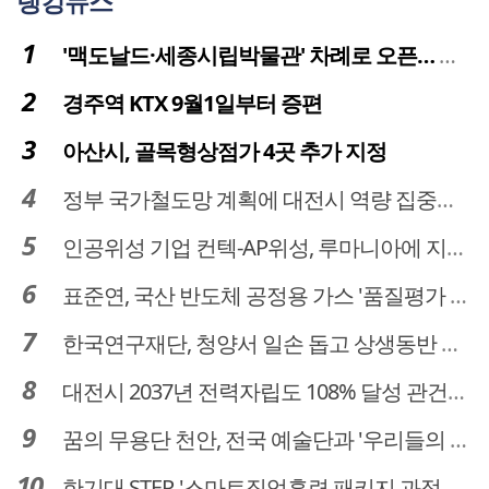
랭킹뉴스
'맥도날드·세종시립박물관' 차례로 오픈… 고운동 정주여건 좋아진다
경주역 KTX 9월1일부터 증편
아산시, 골목형상점가 4곳 추가 지정
정부 국가철도망 계획에 대전시 역량 집중해야
인공위성 기업 컨텍-AP위성, 루마니아에 지상국 시스템 전수
표준연, 국산 반도체 공정용 가스 '품질평가 체계' 구축
한국연구재단, 청양서 일손 돕고 상생동반 친구맺기 봉사활동
대전시 2037년 전력자립도 108% 달성 관건은 '주민 수용성'
꿈의 무용단 천안, 전국 예술단과 '우리들의 하모니' 선보여
한기대 STEP, '스마트직업훈련 패키지 과정 3기' 모집