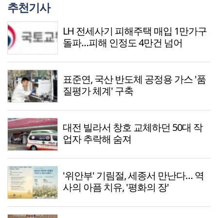
추천기사
LH 전세사기 피해주택 매입 1만가구
돌파…피해 인정도 4만건 넘어
표준연, 국산 반도체 공정용 가스 '품
질평가 체계' 구축
대전 빌라서 창호 교체하던 50대 작
업자 추락해 숨져
'위안부' 기림절, 세종서 만난다… 역
사의 아픔 치유, '평화의 장'