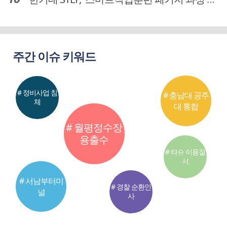
주간 이슈 키워드
# 정비사업 침
# 충남대 공주
체
대 통합
# 월평정수장
용출수
# 타슈 이용질
서
# 서남부터미
# 경찰 순환인
널
사