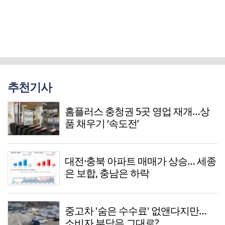
추천기사
홈플러스 충청권 5곳 영업 재개…상
품 채우기 ‘속도전’
대전·충북 아파트 매매가 상승… 세종
은 보합, 충남은 하락
중고차 '숨은 수수료' 없앤다지만…
소비자 부담은 그대로?