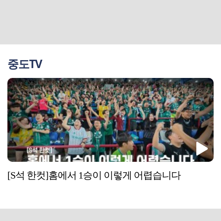
중도TV
[S석 한컷]홈에서 1승이 이렇게 어렵습니다