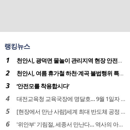
랭킹뉴스
천안시, 광덕면 물놀이 관리지역 현장 안전점검 실시
천안시, 여름 휴가철 하천·계곡 불법행위 특별단속
‘안전모를 착용합시다’
대전교육청 교육국장에 명달호… 9월 1일자 181명 인사
[현장에서 만난 사람]세계 최대 반도체 공정 장비 제조 기업 ASML 한종호 매니저
'위안부' 기림절, 세종서 만난다… 역사의 아픔 치유, '평화의 장'