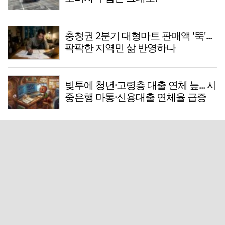
충청권 2분기 대형마트 판매액 '뚝'...
팍팍한 지역민 삶 반영하나
빚투에 청년·고령층 대출 연체 늪... 시
중은행 마통·신용대출 연체율 급증