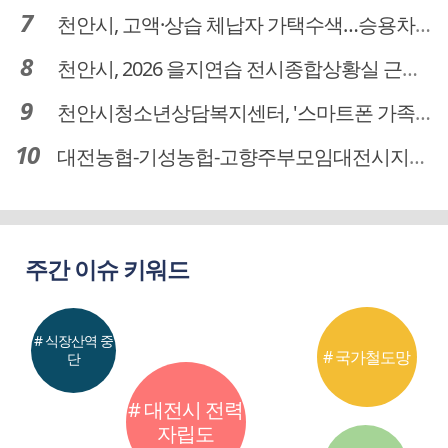
천안시, 고액·상습 체납자 가택수색…승용차 압류·공매 착수
천안시, 2026 을지연습 전시종합상황실 근무자 사전교육
천안시청소년상담복지센터, '스마트폰 가족치유캠프' 운영
대전농협-기성농헙-고향주부모임대전시지회, 이심점심 중식지원 봉사활동
주간 이슈 키워드
# 식장산역 중
# 국가철도망
단
# 대전시 전력
자립도