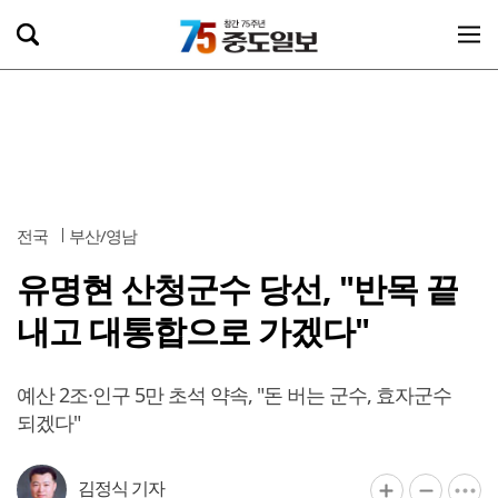
전국
부산/영남
유명현 산청군수 당선, "반목 끝
내고 대통합으로 가겠다"
예산 2조·인구 5만 초석 약속, "돈 버는 군수, 효자군수
되겠다"
김정식 기자