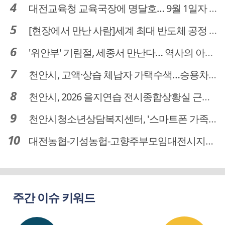
대전교육청 교육국장에 명달호… 9월 1일자 181명 인사
[현장에서 만난 사람]세계 최대 반도체 공정 장비 제조 기업 ASML 한종호 매니저
'위안부' 기림절, 세종서 만난다… 역사의 아픔 치유, '평화의 장'
천안시, 고액·상습 체납자 가택수색…승용차 압류·공매 착수
천안시, 2026 을지연습 전시종합상황실 근무자 사전교육
천안시청소년상담복지센터, '스마트폰 가족치유캠프' 운영
대전농협-기성농헙-고향주부모임대전시지회, 이심점심 중식지원 봉사활동
주간 이슈 키워드