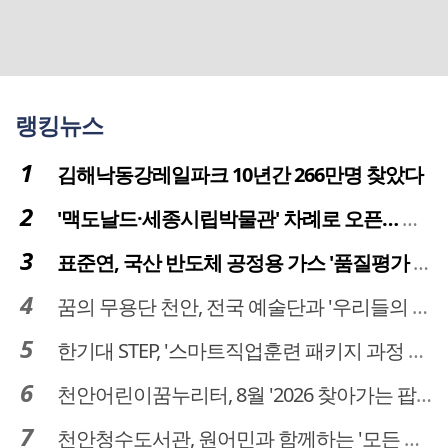
랭킹뉴스
김해낙동강레일파크 10년간 266만명 찾았다
'맥도날드·세종시립박물관' 차례로 오픈… 고운동 정주여건 좋아진다
표준연, 국산 반도체 공정용 가스 '품질평가 체계' 구축
꿈의 무용단 천안, 전국 예술단과 '우리들의 하모니' 선보여
한기대 STEP, '스마트직업훈련 패키지 과정 3기' 모집
천안어린이꿈누리터, 8월 '2026 찾아가는 팝업놀이터' 운영
천안청수도서관, 원어민과 함께하는 '모든 영어 모든 독서' 운영