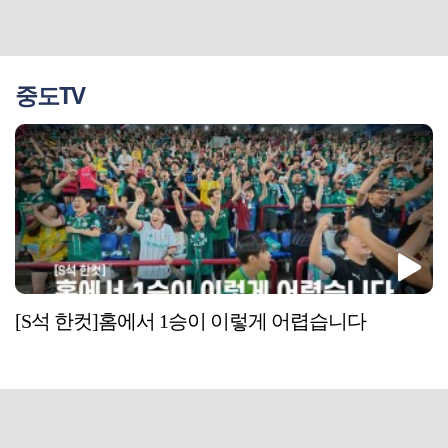
중도TV
[S석 한컷]홈에서 1승이 이렇게 어렵습니다