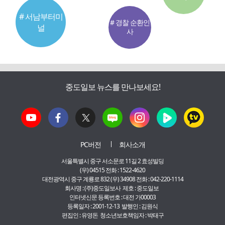
# 서남부터미
# 경찰 순환인
널
사
중도일보 뉴스를 만나보세요!
PC버전
회사소개
서울특별시 중구 서소문로 11길 2 효성빌딩
(우) 04515 전화 : 1522-4620
대전광역시 중구 계룡로 832 (우) 34908 전화 : 042-220-1114
회사명 : (주)중도일보사 제호 : 중도일보
인터넷신문 등록번호 : 대전 가00003
등록일자 : 2001-12-13 발행인 : 김원식
편집인 : 유영돈 청소년보호책임자 : 박태구