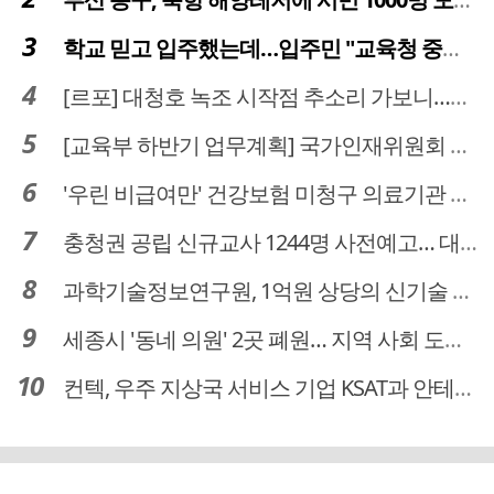
학교 믿고 입주했는데…입주민 "교육청 중재 나서라"
[르포] 대청호 녹조 시작점 추소리 가보니…걷어내도 짙은 초록빛
[교육부 하반기 업무계획] 국가인재위원회 신설… 거점국립대 3곳 성장엔진·AI 분야 패키지 지원
'우린 비급여만' 건강보험 미청구 의료기관 대전 65곳 충남 31곳
충청권 공립 신규교사 1244명 사전예고… 대전 초등 34명서 4명으로
과학기술정보연구원, 1억원 상당의 신기술 기업 이전 완료
세종시 '동네 의원' 2곳 폐원… 지역 사회 도마 위
컨텍, 우주 지상국 서비스 기업 KSAT과 안테나 6기 계약 체결