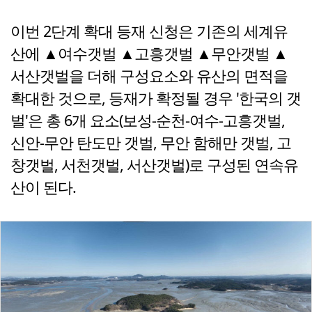
이번 2단계 확대 등재 신청은 기존의 세계유
산에 ▲여수갯벌 ▲고흥갯벌 ▲무안갯벌 ▲
서산갯벌을 더해 구성요소와 유산의 면적을
확대한 것으로, 등재가 확정될 경우 '한국의 갯
벌'은 총 6개 요소(보성-순천-여수-고흥갯벌,
신안-무안 탄도만 갯벌, 무안 함해만 갯벌, 고
창갯벌, 서천갯벌, 서산갯벌)로 구성된 연속유
산이 된다.