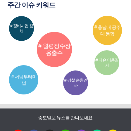
주간 이슈 키워드
# 정비사업 침
# 충남대 공주
체
대 통합
# 월평정수장
용출수
# 타슈 이용질
서
# 서남부터미
# 경찰 순환인
널
사
중도일보 뉴스를 만나보세요!