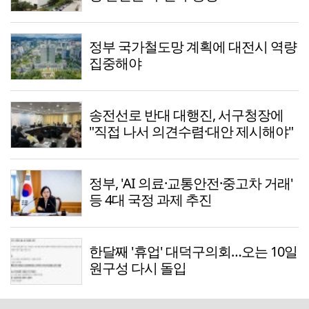
정부 국가철도망 계획에 대전시 역량
집중해야
송전선로 반대 대행진, 서구청장에
"직접 나서 의견수렴·대안 제시해야"
정부, 'AI 의료·교통안전·중고차 거래'
등 4대 국정 과제 추진
한달째 '휴업' 대덕구의회…오는 10일
원구성 다시 돌입