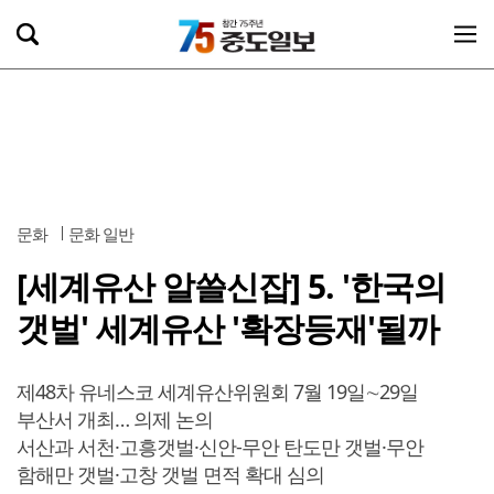
문화
문화 일반
[세계유산 알쓸신잡] 5. '한국의
갯벌' 세계유산 '확장등재'될까
제48차 유네스코 세계유산위원회 7월 19일∼29일
부산서 개최… 의제 논의
서산과 서천·고흥갯벌·신안-무안 탄도만 갯벌·무안
함해만 갯벌·고창 갯벌 면적 확대 심의