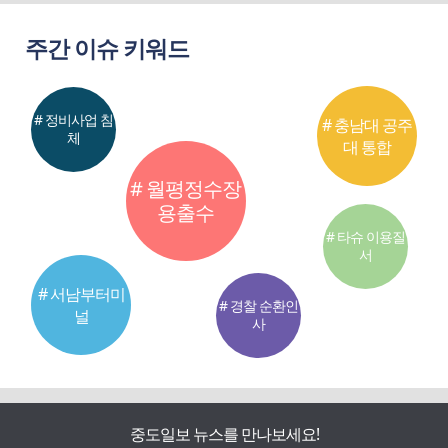
주간 이슈 키워드
# 정비사업 침
# 충남대 공주
체
대 통합
# 월평정수장
용출수
# 타슈 이용질
서
# 서남부터미
# 경찰 순환인
널
사
중도일보 뉴스를 만나보세요!