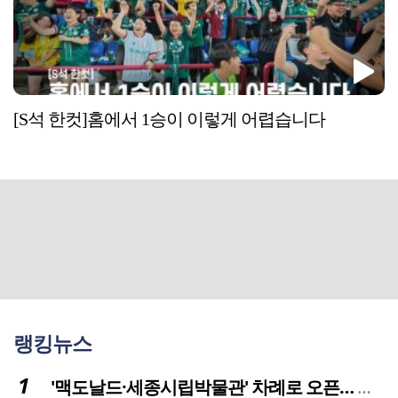
[S석 한컷]홈에서 1승이 이렇게 어렵습니다
랭킹뉴스
'맥도날드·세종시립박물관' 차례로 오픈… 고운동 정주여건 좋아진다