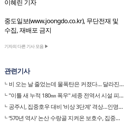
이혜린 기자
중도일보(www.joongdo.co.kr), 무단전재 및
수집, 재배포 금지
기자의 다른 기사 모음 ▶
관련기사
비 오는 날 줄었는데 물폭탄은 커졌다… 달라진 충청권 여름비
"이틀 새 누적 180㎜ 폭우" 세종 전역서 시설 피해·통제 잇따라
공주시, 집중호우 대비 ‘비상 3단계’ 격상…인명피해 제로화 총력
‘570년 역사’ 논산 수랑골 지켜온 보호수, 집중호우로 뿌리째 뽑혀