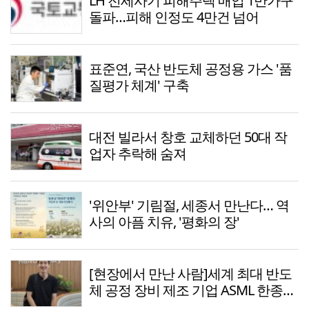
LH 전세사기 피해주택 매입 1만가구
돌파…피해 인정도 4만건 넘어
표준연, 국산 반도체 공정용 가스 '품
질평가 체계' 구축
대전 빌라서 창호 교체하던 50대 작
업자 추락해 숨져
'위안부' 기림절, 세종서 만난다… 역
사의 아픔 치유, '평화의 장'
[현장에서 만난 사람]세계 최대 반도
체 공정 장비 제조 기업 ASML 한종호
매니저