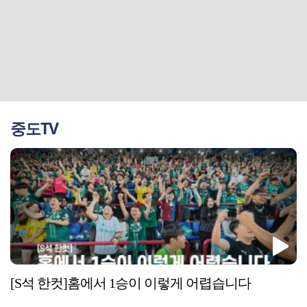
중도TV
[S석 한컷]홈에서 1승이 이렇게 어렵습니다