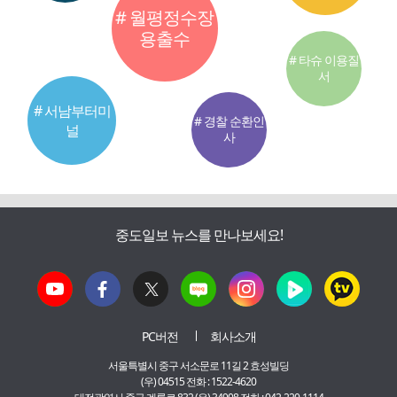
# 월평정수장
용출수
# 타슈 이용질
서
# 서남부터미
# 경찰 순환인
널
사
중도일보 뉴스를 만나보세요!
PC버전
회사소개
서울특별시 중구 서소문로 11길 2 효성빌딩
(우) 04515 전화 : 1522-4620