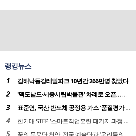
랭킹뉴스
김해낙동강레일파크 10년간 266만명 찾았다
'맥도날드·세종시립박물관' 차례로 오픈… 고운동 정주여건 좋아진다
표준연, 국산 반도체 공정용 가스 '품질평가 체계' 구축
한기대 STEP, '스마트직업훈련 패키지 과정 3기' 모집
꿈의 무용단 천안, 전국 예술단과 '우리들의 하모니' 선보여