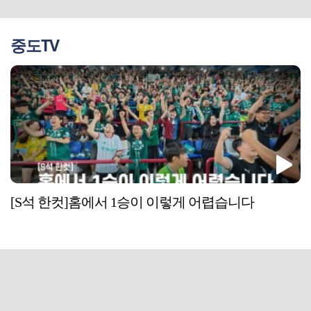
중도TV
[S석 한컷]홈에서 1승이 이렇게 어렵습니다