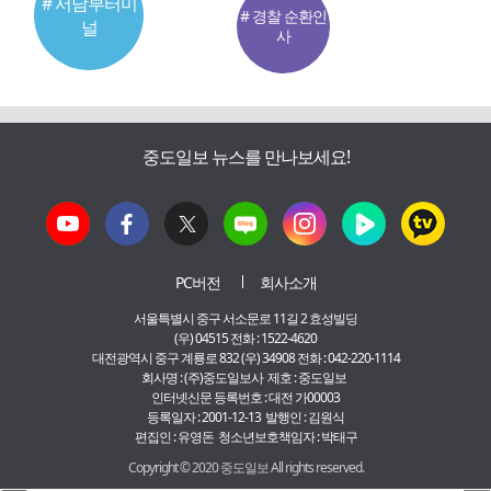
# 서남부터미
# 경찰 순환인
널
사
중도일보 뉴스를 만나보세요!
PC버전
회사소개
서울특별시 중구 서소문로 11길 2 효성빌딩
(우) 04515 전화 : 1522-4620
대전광역시 중구 계룡로 832 (우) 34908 전화 : 042-220-1114
회사명 : (주)중도일보사 제호 : 중도일보
인터넷신문 등록번호 : 대전 가00003
등록일자 : 2001-12-13 발행인 : 김원식
편집인 : 유영돈 청소년보호책임자 : 박태구
Copyright © 2020 중도일보 All rights reserved.