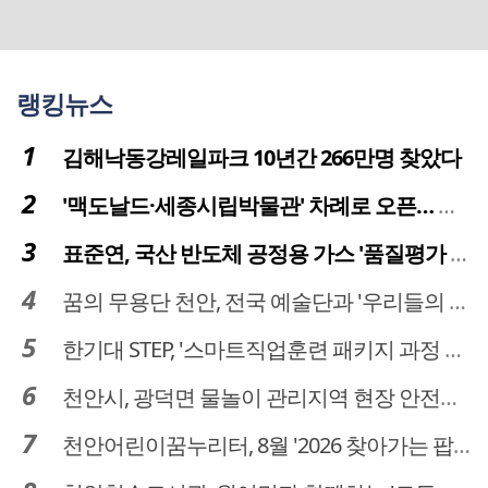
랭킹뉴스
김해낙동강레일파크 10년간 266만명 찾았다
'맥도날드·세종시립박물관' 차례로 오픈… 고운동 정주여건 좋아진다
표준연, 국산 반도체 공정용 가스 '품질평가 체계' 구축
꿈의 무용단 천안, 전국 예술단과 '우리들의 하모니' 선보여
한기대 STEP, '스마트직업훈련 패키지 과정 3기' 모집
천안시, 광덕면 물놀이 관리지역 현장 안전점검 실시
천안어린이꿈누리터, 8월 '2026 찾아가는 팝업놀이터' 운영