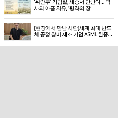
'위안부' 기림절, 세종서 만난다… 역
사의 아픔 치유, '평화의 장'
[현장에서 만난 사람]세계 최대 반도
체 공정 장비 제조 기업 ASML 한종호
매니저