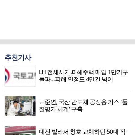
추천기사
LH 전세사기 피해주택 매입 1만가구
돌파…피해 인정도 4만건 넘어
표준연, 국산 반도체 공정용 가스 '품
질평가 체계' 구축
대전 빌라서 창호 교체하던 50대 작