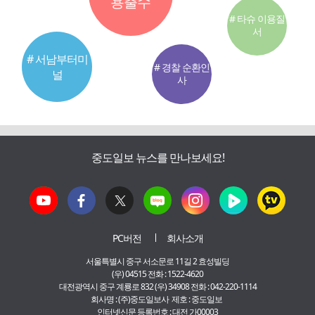
용출수
# 타슈 이용질
서
# 서남부터미
# 경찰 순환인
널
사
중도일보 뉴스를 만나보세요!
PC버전
회사소개
서울특별시 중구 서소문로 11길 2 효성빌딩
(우) 04515 전화 : 1522-4620
대전광역시 중구 계룡로 832 (우) 34908 전화 : 042-220-1114
회사명 : (주)중도일보사 제호 : 중도일보
인터넷신문 등록번호 : 대전 가00003