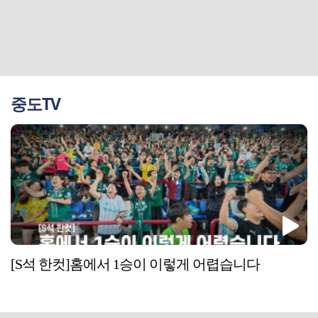
중도TV
[S석 한컷]홈에서 1승이 이렇게 어렵습니다