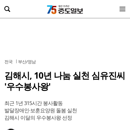
전국
부산/영남
김해시, 10년 나눔 실천 심유진씨
'우수봉사왕'
최근 1년 315시간 봉사활동
발달장애인·보훈요양원 돌봄 실천
김해시 이달의 우수봉사왕 선정