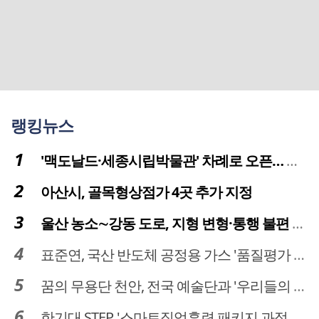
랭킹뉴스
'맥도날드·세종시립박물관' 차례로 오픈… 고운동 정주여건 좋아진다
아산시, 골목형상점가 4곳 추가 지정
울산 농소∼강동 도로, 지형 변형·통행 불편 해법 찾는다
표준연, 국산 반도체 공정용 가스 '품질평가 체계' 구축
꿈의 무용단 천안, 전국 예술단과 '우리들의 하모니' 선보여
한기대 STEP, '스마트직업훈련 패키지 과정 3기' 모집